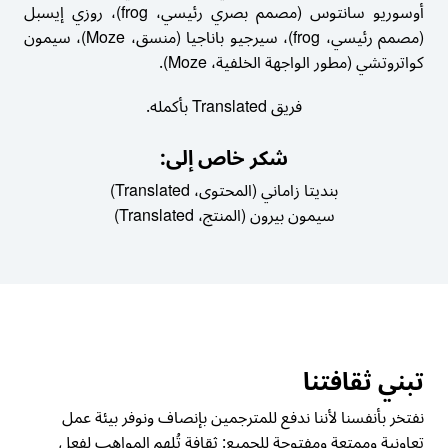
أوسوريو سانتوس (مصمم بصري رئيسي، frog)، روزي إيسبل
(مصمم رئيسي، frog)، سيرجيو باناجيا (منسق، Moze)، سيمون
كواتروتشي (مطور الواجهة الخلفية، Moze).
فريق Translated بأكمله.
شكر خاص إلى:
بنديتا زاماني (المحتوى، Translated)
سيمون بيرون (المنتج، Translated)
تبني ثقافتنا
نفتخر بأنفسنا لأننا ندفع للمترجمين بإنصاف ونوفر بيئة عمل
تعاونية وممتعة ومفتوحة للجميع: ثقافة تُلهم المواهب لفعل