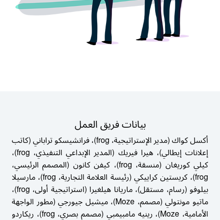
بيانات فريق العمل
أكسل كواك (مدير الإستراتيجية، frog)، فرانشيسكو تراباني (كاتب
إعلانات إيطالي)، هيرا فيريك (المدير الإبداعي التنفيذي، frog)،
كيلي كوريغان (منسقة، frog)، كيفن كانون (المصمم الرئيسي،
frog)، كريستين كراييكي (رئيسة العلامة التجارية، frog)، مارسيلا
بيلوفو (رسام، مستقل)، ماريانا هيلغيرا (استراتيجية أولى، frog)،
ماتيو مونتولي (مصمم، Moze)، ميشيل جيورجي (مطور الواجهة
الأمامية، Moze)، رينيه مامبيمبي (مصمم بصري، frog)، ريكاردو