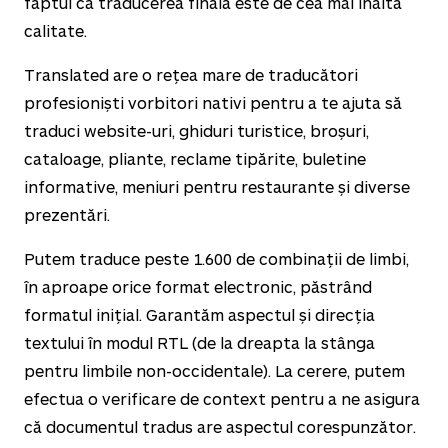
faptul că traducerea finală este de cea mai înaltă
calitate.
Translated are o rețea mare de traducători
profesioniști vorbitori nativi pentru a te ajuta să
traduci website-uri, ghiduri turistice, broșuri,
cataloage, pliante, reclame tipărite, buletine
informative, meniuri pentru restaurante și diverse
prezentări.
Putem traduce peste
1.600
de combinații de limbi,
în aproape orice format electronic, păstrând
formatul inițial. Garantăm aspectul și direcția
textului în modul RTL (de la dreapta la stânga
pentru limbile non-occidentale). La cerere, putem
efectua o verificare de context pentru a ne asigura
că documentul tradus are aspectul corespunzător.