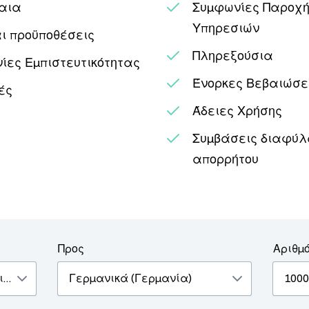
αια
Συμφωνίες Παροχ
Υπηρεσιών
αι προϋποθέσεις
Πληρεξούσια
ίες Εμπιστευτικότητας
Ένορκες Βεβαιώσε
ές
Άδειες Χρήσης
Συμβάσεις διαφύλ
απορρήτου
Προς
Αριθμ