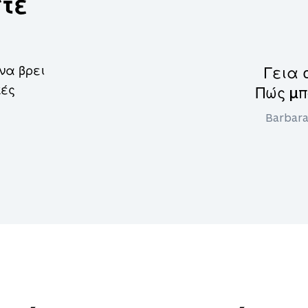
τε
να βρει
Γεια 
κές
Πώς μπ
Barbara