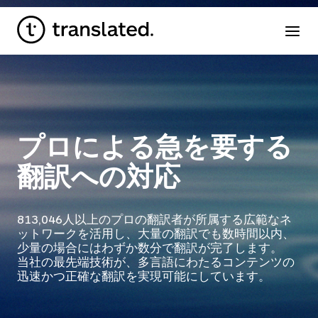
プロによる急を要する
翻訳への対応
813,046
人以上のプロの翻訳者が所属する広範なネ
ットワークを活用し、大量の翻訳でも数時間以内、
少量の場合にはわずか数分で翻訳が完了します。
当社の最先端技術が、多言語にわたるコンテンツの
迅速かつ正確な翻訳を実現可能にしています。