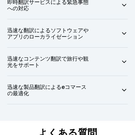
専門家による法律翻訳により現地法令の遵守を後
即時翻訳サービスによる緊急事態
医療用語を言語間で正確に伝達
切りにもスケジュール通りに対応できます。
への対応
押し
診察時の同時翻訳により遠隔医療サービスをサポ
ート
研究論文、学位論文、学術誌を正確に翻訳
重要な情報を迅速に翻訳することで、災害対応を
正確な翻訳により、複数の国にまたがる医療研究
迅速な翻訳によるソフトウェアや
アカデミック基準や学術用語を確実に遵守
効果的に進められるように調整します。
アプリのローカライゼーション
の連携を促進
迅速な翻訳により国際的な学術協力が円滑に
被災地向けの緊急対応用資料を素早く翻訳
多言語プレゼンテーション資料により国際会議に
違和感のないローカライゼーションにより、技術
対応
迅速なコンテンツ翻訳で旅行や観
安全に関する指示やガイドラインの正確な伝達が
製品のグローバル市場開拓が可能になります。
光をサポート
確実に
国際的な支援活動を多言語コーディネーションに
ソフトウェアのUI、ユーザーガイド、アプリのコ
正確で魅力的な翻訳で、外国からのお客様を惹き
よってサポート
ンテンツを迅速に翻訳
迅速な製品翻訳によるeコマース
つけましょう。
の最適化
危機発生時におけるグローバルチーム間での迅速
技術用語の文化的な妥当性と正確性を保証
なコミュニケーションを促進
対象地域のコンプライアンスとユーザーの好みに
旅程表、ガイド、パンフレットを迅速に翻訳
製品コンテンツをローカライズすることで、海外
合わせてソフトウェアを調整
旅行コンテンツを文化的な妥当性と正確性をマッ
の顧客に効果的にアピールできます。
正確かつ迅速なローカライゼーションによって、
チさせ翻訳
ユーザーエクスペリエンスを向上
よくある質問
旅行代理店と顧客間の円滑なコミュニケーション
商品一覧、お客様によるクチコミ、商品説明文を