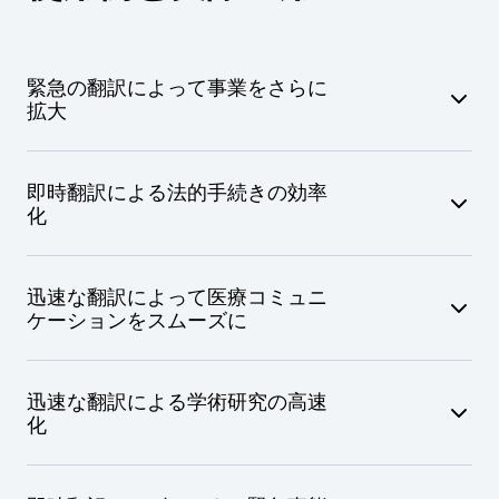
緊急の翻訳によって事業をさらに
拡大
品質を損なうことなく、迅速に新たな市場へ事業
即時翻訳による法的手続きの効率
を拡大できます。
化
文化的な妥当性を考慮しつつ、マーケティング資
正確な翻訳により、複数の国にまたがる法的問題
料、製品説明、ウェブサイトを翻訳
迅速な翻訳によって医療コミュニ
に効率的に対処できます。
ケーションをスムーズに
ビジネス文書を現地の規制要件を満たすように調
整
法律文書、契約書、案件情報ファイルを正確に翻
正確な翻訳によって、外国人の患者に対して言語
国際的なパートナーシップのための契約書や合意
訳
迅速な翻訳による学術研究の高速
の垣根のない治療を提供できます。
書の翻訳を迅速に実施
化
法的用語を言語間で整合性を保つよう翻訳
言語を問わずブランドの一貫性を維持し、グロー
迅速な翻訳により国際仲裁や交渉を円滑に進行
医療報告書、患者記録、処方箋を迅速に翻訳
バルな存在感を向上
迅速かつ正確な学術翻訳で論文や研究成果の締め