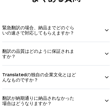
を促進
素早く翻訳
正確かつ迅速な翻訳により、カスタマーエクスペ
eコマース用語の文化的な妥当性と正確性を保証
リエンスを向上
現地市場に合わせた価格設定とプロモーション戦
緊急翻訳の場合、納品までどのぐら
略の調整
いの速さで対応してもらえますか？
迅速かつ正確な翻訳により顧客エンゲージメント
を向上
813,046
人以上のプロの翻訳者が所属する広範なネットワー
ク、さらにお客様のプロジェクトに最適な翻訳者を素早く
翻訳の品質はどのように保証されま
選ぶ最先端技術であるT‑Rank™の力によって、大量の翻訳
すか？
でも数時間以内に、少量の場合にはわずか数分で完了いた
します。当社ではPDFやウェブサイト、ソフトウェアな
当社は高度な品質保証プロセスにより、世界トップクラス
ど、さまざまな文書に対応可能です。
の翻訳者を支援しています。万が一ご満足いただけない場
Translatedの独自の企業文化とはど
合は、無料で翻訳全体の見直しを行い、ご要望に合うよう
んなものですか？
にします。当社はまた、独自の技術T‑Rank™により、専門
知識や実績などからお客様のプロジェクトに最適な翻訳者
当社では、おおらかで楽天的な精神に培われた文化が根付
を選び、文化的ニュアンスが反映された高品質な翻訳を
250
いており、これが基盤となって公正な翻訳報酬体制を実現
翻訳が納期通りに納品されなかった
種類の言語においてご提供しています。
しています。また、協調的で楽しく、多様性を認める開か
場合はどうなりますか？
れた環境が育まれているため、才能ある翻訳者にとって仕