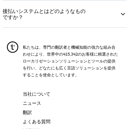
事がしやすく、高品質な翻訳が提供されるという良い成果
当社では最適化されたワークフローにより、95%以上のプ
を生んでいます。
ロジェクトを期日通りに納品しています。万が一、納期に
後払いシステムとはどのようなもの
間に合わなければ、翻訳料金を返金いたします。この返金
ですか？
額は場合により全額になることもあります。
後払いシステムをご利用になると、翻訳の納品後5日以内に
クレジットカード、銀行振込、またはPayPalでお支払いい
ただけます。これは当社とお客様との信頼関係を反映した
私たちは、専門の翻訳者と機械知能の強力な組み合
お支払い方法です。
わせにより、世界中の
415,342
のお客様に精選された
ローカリゼーションソリューションとツールの提供
を行い、どなたにも広く言語ソリューションを提供
することを使命としています。
当社について
ニュース
翻訳
よくある質問