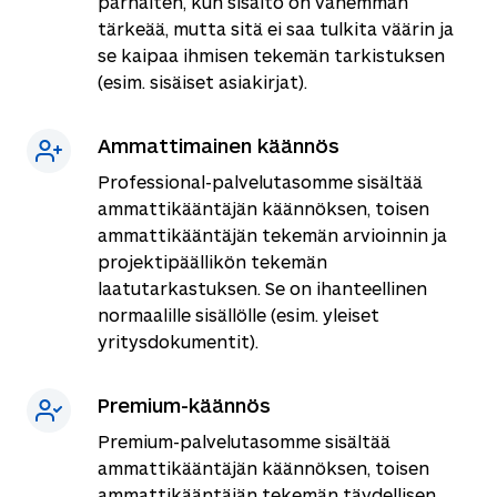
parhaiten, kun sisältö on vähemmän
tärkeää, mutta sitä ei saa tulkita väärin ja
se kaipaa ihmisen tekemän tarkistuksen
(esim. sisäiset asiakirjat).
Ammattimainen käännös
Professional-palvelutasomme sisältää
ammattikääntäjän käännöksen, toisen
ammattikääntäjän tekemän arvioinnin ja
projektipäällikön tekemän
laatutarkastuksen. Se on ihanteellinen
normaalille sisällölle (esim. yleiset
yritysdokumentit).
Premium-käännös
Premium-palvelutasomme sisältää
ammattikääntäjän käännöksen, toisen
ammattikääntäjän tekemän täydellisen