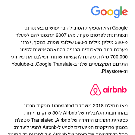
Google היא הספקית המובילה בחיפושים באינטרנט
ובפתרונות לפרסום מקוון. מאז 2007 תרגמנו להם למעלה
מ-320 מיליון מילים ב-590 שילובי שפות. בנוסף, יצרנו
מערכת בינה מלאכותית הבנויה בהתאמה אישית לסיווג
700,000 מילות מפתח לתעשיות שונות, ושילבנו את שירותי
התרגום המקצועיים שלנו ב-Google Translate,‏ ב-Youtube
וב-Playstore.
מאז תחילת 2018 משחקת Translated תפקיד מרכזי
בהתרחבות הגלובלית של Airbnb ל-30 שווקים ויותר.
כספקית התרגום היחידה של Airbnb,‏ Translated מטפלת
במגוון פרויקטים המיועדים לסייע ל-Airbnb להגיע ליעדיה:
החל בלוקליזציה של האתר של Airbnb ועד לתרגום כל החומר