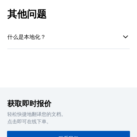
金额大于 250 美元时，我们可能会要求支付订单金
质量
：我们只与合格的母语译者合作，采用先进的
如果您有任何付款相关的问题，请发邮件至
其他问题
质量把控流程
确保翻译品质。此外，如果您对译文
额的 20% 到 100% 作为预付款；如果您是新的企
accounting@translated.com
与我们联系
不满意，我们还可以免费为您提供一次全面
审
业客户，第一笔订单金额大于 2000 美元时，我们
校
。
可能会要求支付订单金额的 20% 到 100% 作为预
什么是本地化？
交付
：我们的交付表现行业领先，
优化的工作流
付款。之后的所有订单将适用
“先交付后付款”
的模
程
可确保 95% 的准时交付率。假如发生极小概率
的超时情况，我们最多可以全额
退还
翻译费用。
本地化是指针对世界上不同国家、文化或地区的受
式。
先交付后付款
：我们真诚地信任客户，因此，我们
众修改产品（软件程序、网站或文档）的过程。本
开创了“先交付后付款”的商业模式。您可以在翻译
地化比翻译更加复杂，因为它涉及对特定文化的适
件交付后的 5 天内通过信用卡、银行转帐或
应，要求译者对当地文化有深入的了解。
Paypal 付款。
隐私
：我们将尽一切努力保护您的
机密信息
（包
获取即时报价
括您的个人信息）。Translated 将对与翻译相关
的信息、翻译性质以及任何客户转交的信息完全保
轻松快捷地翻译您的文档。
密。
点击即可在线下单。
通过 ISO 认证
：我们的服务已通过 ISO 9001:2015
和 ISO 17100:2015 标准认证。