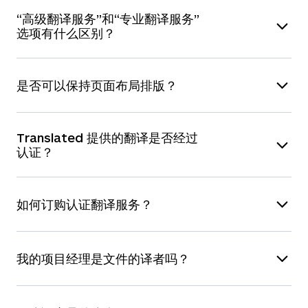
有较大差异（过多或过少），经理会在项目
开始前
我们的大部分翻译需求来自公司客户，但我们也时
更多信息，请查看我们的
网站翻译
页面。
“高级翻译服务”和“专业翻译服务”
与您联系。
常与个人客户合作，并非常乐意为他们提供翻译服
以下是我们能够翻译的文件格式：
选项有什么区别？
务。
“
专业翻译服务
”选项（我们最畅销的服务）包括：
办公软件
桌面出版
网页
软件
是否可以保持页面布局排版？
由专业母语译者进行首次翻译，并由第二名母语译
Word
Quark Xpress
HTML/XHT
C、C++、C# 和
者进行
质量评估
。评估工作包括阅读翻译样本（并
对于所有可编辑的文件格式（如 Word、Excel、
ML
Java
非全文），并向指定的项目经理提供翻译质量书面
Translated 提供的翻译是否经过
PowerPoint、InDesign、可编辑的 PDF、网页和
认证？
反馈。“
高级翻译服务
”选项包括：由专业母语译者
PowerPoint
FrameMaker
PHP、JSP、
Perl、Python
软件格式），我们保证将保留文档的原始布局排
ASP、ASPX
进行首次翻译，并由第二名母语译者进行
全文
您可以选择在订单中添加“
翻译准确性证书
”服务
版。在这些文件格式中，我们通过覆盖文本来保持
（100％）审校
。如果您的文件需要出版或发布，
如何订购认证翻译服务？
Excel
（请参阅
此处
Illustrator
示例）。此证书证明，该翻译代表
Javascript
rc、ResX、exe
原始的排版不变。对于不可编辑的文件（例如图像
我们建议您选择“高级翻译服务”。
了这位专业母语译者的最高水平。认证翻译需额外
和扫描的 PDF），我们可以通过
DTP 排版服务
保
您可以在提交订单的最后阶段添加备注（“译者备
Access
PageMaker
Ruby
PO、
15 欧元的费用（订单超过 500 欧元时，需支付总
留排版，该服务收费为每页 6 美元。
我的项目经理是文件的译者吗？
Properties
注”），要求出具“翻译准确性证书”；或在与我们联
价的 3%）。
请注意，认证翻译与公证翻译不同
。
系时询问我们。
Open Office
InDesign
用户自定义
用户自定义
不是。项目经理负责在项目进行过程中为您提供协
公证翻译是由权威机构出具的翻译。如果您对公证