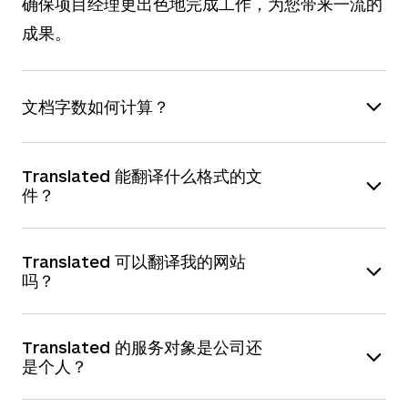
确保项目经理更出色地完成工作，为您带来一流的
成果。
文档字数如何计算？
您有以下几种选择：
Translated 能翻译什么格式的文
件？
您可以将文件上传到我们的
即时报价
页面，页面
会自动为您计算字数。
我们可以翻译
任何
格式的文件，您可以通过
即时
在即时报价页面手动输入估计字数。通常，一页
Translated 可以翻译我的网站
报价
页面上传文件。
A4 纸上的单词数约为 250 个。
吗？
通过
联系表
或
电子邮件
将文件发送给我们。
对于网页和软件文件，我们深知任何一个代码对应
当然可以。我们甚至可以直接在您网站的源代码中
用程序的正常运行来说都至关重要，因此，我们会
Translated 的服务对象是公司还
请注意，手动输入字数估计值并确认订单后，项目
进行工作。根据您的需求，我们还可以将文件直接
是个人？
将代码设置成译者无法改动的形式，确保您的代码
经理会核实字数。如果发现实际字数与您的估计值
上传到您的网页，完成网页的本地化。 如需了解
正确保留。