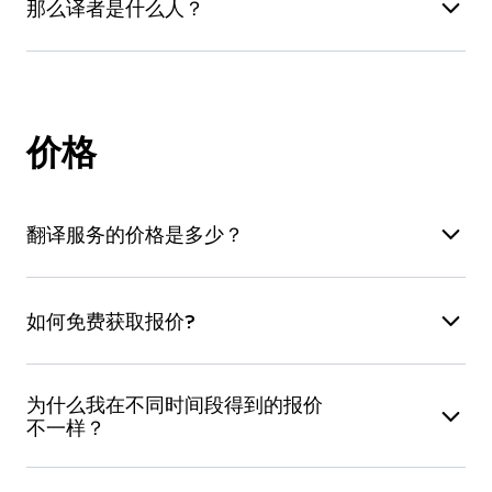
XML
XML
那么译者是什么人？
助。他/她将负责准备、监督并管理有关您项目的
翻译服务感兴趣，请访问
此页面
。
所有流程：从项目启动到交付，再到开具账单。项
纯文本文件
Photoshop
MySQL、
我们从
813,046
名自由职业专业母语译者中遴选适
Postgres、
目经理不参与文档翻译，但需负责翻译的最终检
合您项目的翻译人才。我们借助自己的专有技术
Oracle
查，并确保项目及时交付。
T‑Rank™ 系统
，根据译者的专业知识、专精领
价格
Autocad
Access、SQL
域、过往表现、项目内容、文件格式以及其他 30
Server、DB2
项指标，为您的项目挑选最适合的译者。
翻译服务的价格是多少？
PDF
XLIFF
价格根据文本长度、难度和格式而异。截至目前，
如果您的需求比较复杂，欢迎
与我们联系
，我们
如何免费获取报价?
我们的平均价格是源语言每字或每单词 0.11 美元
愿意与您进一步讨论，为您寻找理想的解决方案。
（标准大小纸张约 25 美元/页）。如需了解更多信
您有以下几种选择：
息，请查阅我们的
翻译费率
页面。
为什么我在不同时间段得到的报价
不一样？
您可以在
即时报价
页面上传需要翻译的文件，页
面将自动为您计算字数，并显示三种不同服务的报
这是因为我们的价格会实时根据可工作译者的情况
价（“高级翻译服务”、“专业翻译服务”和“经济翻译