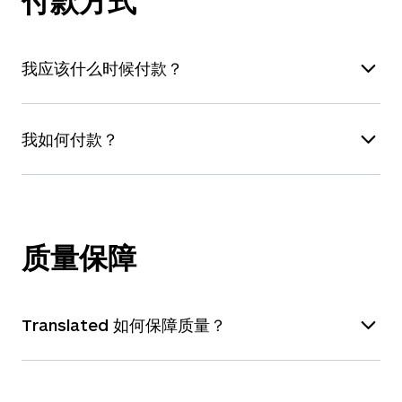
付款方式
1000 至 2000 字：36 小时
超过 2000 个字：每天 1500 个字
我应该什么时候付款？
以上信息仅供参考，并且仅针对常规非加急项目。
根据需求，我们可以为大多数语言组合提供
每天最
我们的所有客户都可以在翻译件交付后
5 天内
付
我如何付款？
多 30 万字
的翻译。如果您有较大量的翻译需求，
款。Translated 坚信，我们与客户之间的信任应
请联系我们
，我们的客户经理将为您规划合适的方
该是双向的。
您在收到翻译件的同时，还将收到一份包含付款明
案。
细和说明的电子发票。
但如果您希望提前付款，可以在确认订单后点击
“立即付款”按钮完成付款。
质量保障
我们接受以下付款方式：
针对经常合作的老客户，我们可以安排费用月结，
信用卡：Visa、MasterCard、American
或安排按照
30 至 60 天
付款政策付款。如果您对
Translated 如何保障质量？
Express、JCB、Discover 和 Diners Club。
此感兴趣，欢迎随时
与我们联系
。
银行转账
PayPal
请注意，如果您是新的个人客户，您的第一笔订单
经验
：20 年
20
语言服务供应商经验。