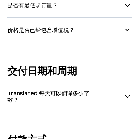
是否有最低起订量？
服务”）。
而变化。我们借助自有系统（
T-Rank 系统
），考
您可以通过
联系表
或
电子邮件
将文件发送给我
虑包括
“是否可立即开始工作”
在内的 30 项指标，
我们不设最低起订量。但如果您需要翻译的文件少
们，客户经理会在几个小时内为您报价。
确认最适合的译者。由于译者的可工作时间随时变
价格是否已经包含增值税？
于 100 字，我们将按 100 字收费，以便覆盖成
化，且每位译者的费率不同（由他们自行设定），
本。也就是说，翻译 1 至 99 个字的价格和翻译
报价中显示的价格不包括增值税
（VAT）。以下国
因此，网站上的价格具有一定的灵活性。
100 个字的价格是相同的。
家和地区的个人或公司须支付增值税，税费将按所
在地当前适用税率计算，并在最终发票中列出：
交付日期和周期
居住在欧盟的个人客户
Translated 每天可以翻译多少字
没有增值税号码的欧盟公司
数？
所有意大利个人和企业
我们的常规翻译周期大致如下：
500 个字以内：6 小时