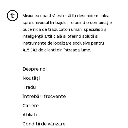
Informațiile referitoare la traducerea în sine,
natura traducerii și orice alte informații pe
care clientul le transmite companiei
Misiunea noastră este să îți deschidem calea
Translated vor fi tratate complet
spre universul limbajului, folosind o combinație
confidențial.
puternică de traducători umani specialiști și
inteligență artificială și oferind soluții și
Certificare ISO
: serviciile noastre sunt
instrumente de localizare exclusive pentru
certificate conform standardelor ISO
415.342
de clienți din întreaga lume.
9001:2015 și ISO 17100:2015.
Despre noi
Noutăți
Tradu
Întrebări frecvente
Cariere
Afiliați
Condiții de vânzare