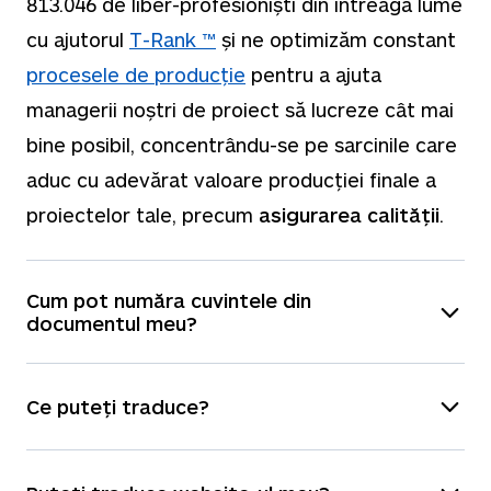
813.046
de liber-profesioniști din întreaga lume
cu ajutorul
T-Rank ™
și ne optimizăm constant
procesele de producție
pentru a ajuta
managerii noștri de proiect să lucreze cât mai
bine posibil, concentrându-se pe sarcinile care
aduc cu adevărat valoare producției finale a
proiectelor tale, precum
asigurarea calității
.
Cum pot număra cuvintele din
documentul meu?
Ai câteva opțiuni:
Ce puteți traduce?
Poți încărca fișierul în panoul nostru de
estimare de preț imediată
, care va număra
Putem traduce
orice
formate de fișiere, iar tu
automat cuvintele pentru tine.