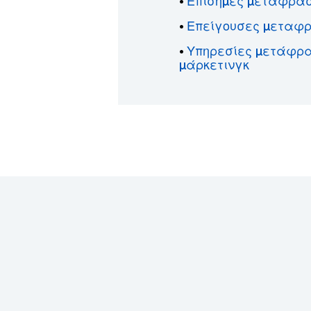
Επίσημες μεταφράσ
•
Επείγουσες μεταφ
•
Υπηρεσίες μετάφρ
•
μάρκετινγκ