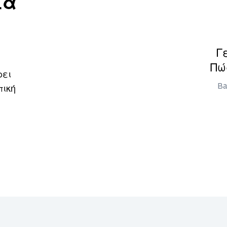
ια
Γ
Πώ
ρει
Ba
πική