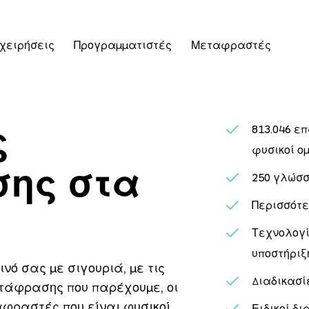
χειρήσεις
Προγραμματιστές
Μεταφραστές
ς
813.046
επ
φυσικοί ο
ης στα
250
γλώσσ
Περισσότε
Τεχνολογί
υποστήριξ
νό σας με σιγουριά, με τις
Διαδικασί
τάφρασης που παρέχουμε, οι
φραστές που είναι φυσικοί
Ειδικοί δ