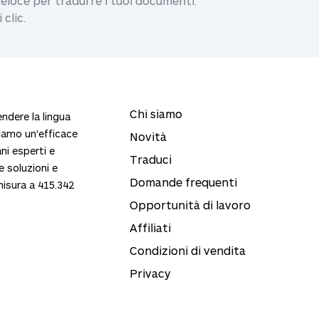
veloce per tradurre i tuoi documenti.
clic.
Chi siamo
endere la lingua
ziamo un'efficace
Novità
ni esperti e
Traduci
re soluzioni e
Domande frequenti
misura a
415.342
Opportunità di lavoro
Affiliati
Condizioni di vendita
Privacy