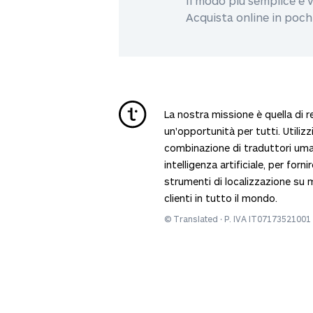
Il modo più semplice e 
Acquista online in pochi 
La nostra missione è quella di r
un'opportunità per tutti. Utiliz
combinazione di traduttori uma
intelligenza artificiale, per forni
strumenti di localizzazione su 
clienti in tutto il mondo.
© Translated · P. IVA IT07173521001