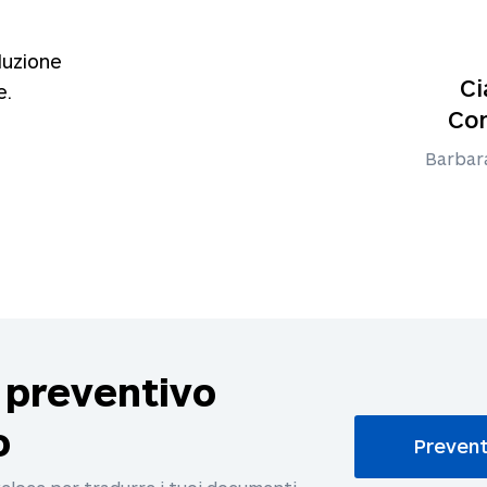
luzione
Ci
e.
Com
Barbar
 preventivo
o
Preven