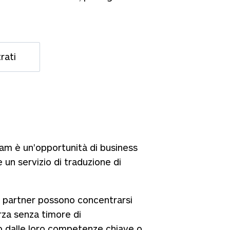
rati
ram è un'opportunità di business
 un servizio di traduzione di
i partner possono concentrarsi
orza senza timore di
o dalle loro competenze chiave o