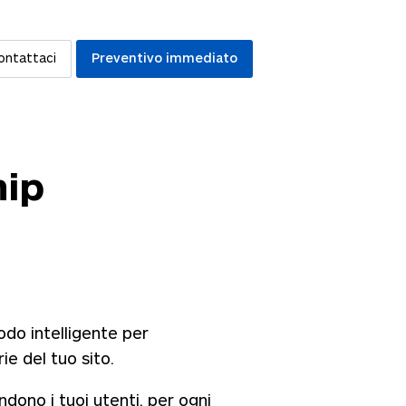
ontattaci
Preventivo immediato
hip
odo intelligente per
ie del tuo sito.
dono i tuoi utenti, per ogni