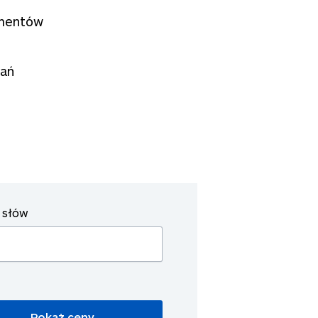
ymentów
dań
 słów