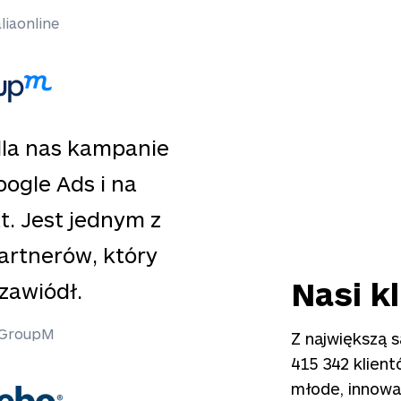
liaonline
 dla nas kampanie
ogle Ads i na
t. Jest jednym z
artnerów, który
Nasi kl
zawiódł.
– GroupM
Z największą 
415 342
klient
młode, innowa