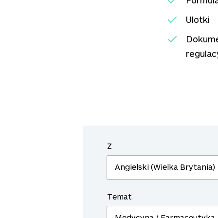
Formul
Ulotki
Dokume
regulac
Z
Temat