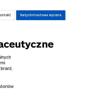
ontakt
Natychmiastowa wycena
maceutyczne
alnych
ymi
 branż.
atoriów