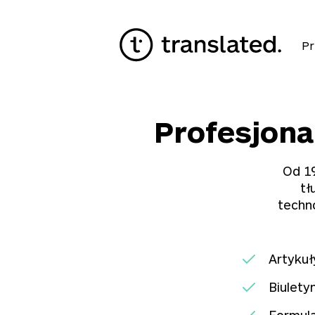
Pr
Profesjona
Od 19
tł
techn
Artyku
Biulety