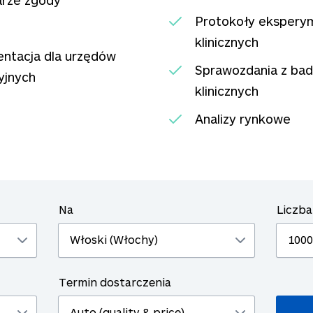
arze zgody
Protokoły eksper
klinicznych
ntacja dla urzędów
Sprawozdania z ba
yjnych
klinicznych
Analizy rynkowe
Na
Liczba
Termin dostarczenia