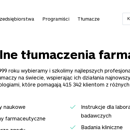
zedsiębiorstwa
Programiści
Tłumacze
K
lne tłumaczenia far
99 roku wybieramy i szkolimy najlepszych profesjon
umaczy na świecie, wspierając ich działania najnowsz
ologiami, które pomagają
415 342
klientom z różnych
ły naukowe
Instrukcje dla labor
badawczych
ny farmaceutyczne
Badania kliniczne