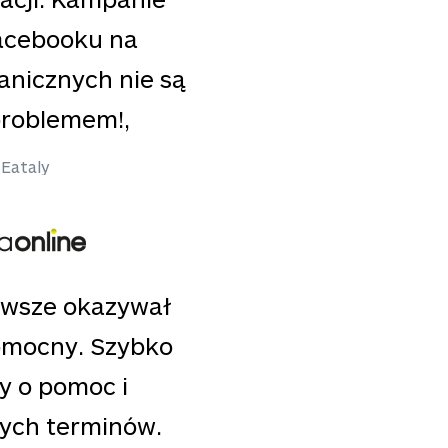
Facebooku na
anicznych nie są
problemem!,
 Eataly
awsze okazywał
pomocny. Szybko
y o pomoc i
nych terminów.