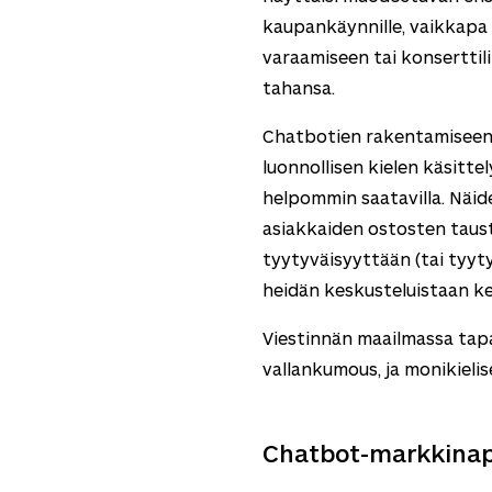
kaupankäynnille, vaikkapa 
varaamiseen tai konserttil
tahansa.
Chatbotien rakentamiseen t
luonnollisen kielen käsitte
helpommin saatavilla. Näid
asiakkaiden ostosten tausta
tyytyväisyyttään (tai tyy
heidän keskusteluistaan ker
Viestinnän maailmassa tapa
vallankumous, ja monikielis
Chatbot-markkinap