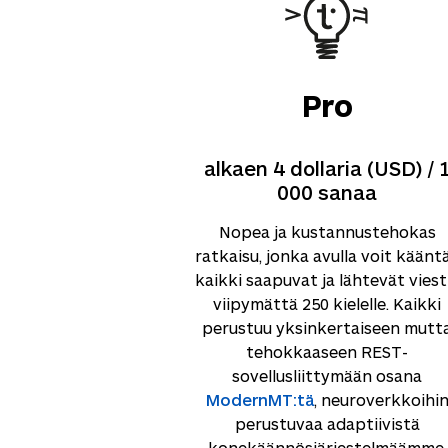
Pro
alkaen 4 dollaria (USD) / 
000 sanaa
Nopea ja kustannustehokas
ratkaisu, jonka avulla voit käänt
kaikki saapuvat ja lähtevät viest
viipymättä
250
kielelle. Kaikki
perustuu yksinkertaiseen mutt
tehokkaaseen REST-
sovellusliittymään osana
ModernMT:tä
, neuroverkkoihi
perustuvaa adaptiivistä
konekäännösjärjestelmäämme.