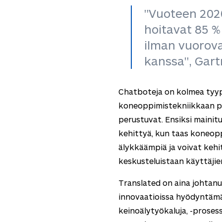
"Vuoteen 202
hoitavat 85 %
ilman vuorov
kanssa", Gar
Chatboteja on kolmea tyyp
koneoppimistekniikkaan per
perustuvat. Ensiksi mainit
kehittyä, kun taas koneop
älykkäämpiä ja voivat kehi
keskusteluistaan käyttäjie
Translated on aina johtan
innovaatioissa hyödyntämä
keinoälytyökaluja, -prosess