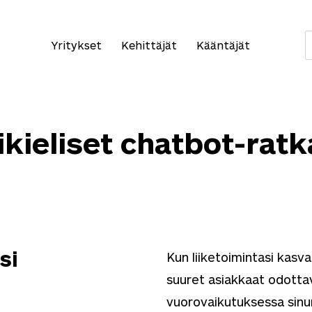
Yritykset
Kehittäjät
Kääntäjät
kieliset chatbot-ratk
si
Kun liiketoimintasi kasva
suuret asiakkaat odottav
vuorovaikutuksessa sinun