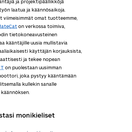
äjiä ja projektipäällikköjä
yön laatua ja käännösaikoja.
t viimeisimmät omat tuotteemme,
ateCat
on verkossa toimiva,
odin tietokoneavusteinen
a kääntäjille uusia mullistavia
aaliaikaisesti käyttäjän korjauksista,
maattisesti ja tekee nopean
MT
on puolestaan uusimman
ottori, joka pystyy kääntämään
itsemalla kullekin sanalle
 käännöksen.
tasi monikieliset