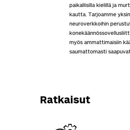
paikallisilla kielillä ja mu
kautta. Tarjoamme yksi
neuroverkkoihin perustu
konekäännössovellusliitt
myös ammattimaisiin kä
saumattomasti saapuvat j
Ratkaisut