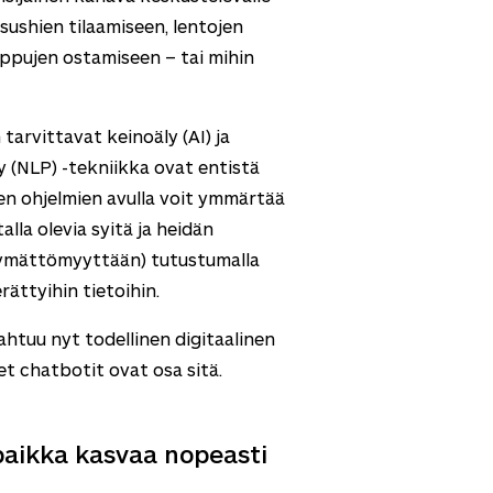
sushien tilaamiseen, lentojen
ippujen ostamiseen – tai mihin
arvittavat keinoäly (AI) ja
ly (NLP) -tekniikka ovat entistä
en ohjelmien avulla voit ymmärtää
lla olevia syitä ja heidän
tymättömyyttään) tutustumalla
ättyihin tietoihin.
htuu nyt todellinen digitaalinen
et chatbotit ovat osa sitä.
aikka kasvaa nopeasti