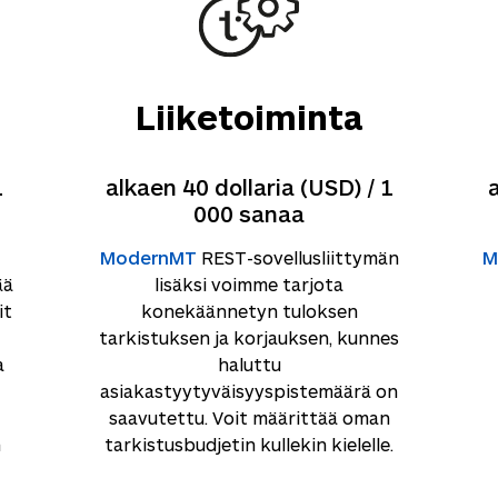
Liiketoiminta
1
alkaen 40 dollaria (USD) / 1
000 sanaa
ModernMT
REST-sovellusliittymän
M
ää
lisäksi voimme tarjota
it
konekäännetyn tuloksen
tarkistuksen ja korjauksen, kunnes
a
haluttu
asiakastyytyväisyyspistemäärä on
saavutettu. Voit määrittää oman
n
tarkistusbudjetin kullekin kielelle.