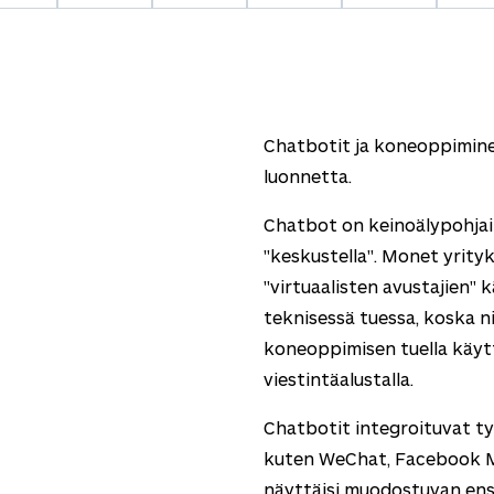
Chatbotit ja koneoppimine
luonnetta.
Chatbot on keinoälypohjai
"keskustella". Monet yrity
"virtuaalisten avustajien" 
teknisessä tuessa, koska n
koneoppimisen tuella käyttä
viestintäalustalla.
Chatbotit integroituvat tyyp
kuten WeChat, Facebook M
näyttäisi muodostuvan ensi