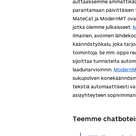
auttaaksemme ammattikäänt
parantamaan päivittäisen t
MateCat ja ModernMT ova
jotka olemme julkaisseet.
M
ilmainen, avoimen lähdeko
käännöstyökalu, joka tarjoa
toimintoja. Se mm. oppii re
sijoittaa tunnisteita auto
laadunarvioinnin.
Modern
sukupolven konekäännösmo
tekstiä automaattisesti val
asiayhteyteen sopivimman
Teemme chatboteis