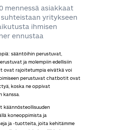
0 mennessä asiakkaat
 suhteistaan yritykseen
aikutusta ihmisen
tner ennustaa
piä: sääntöihin perustuvat,
ustuvat ja molempiin edellisiin
ut ovat rajoitetumpia eivätkä voi
pimiseen perustuvat chatbotit ovat
ttyä, koska ne oppivat
n kanssa.
ut käännösteollisuuden
llä koneoppimista ja
eja ja -tuotteita, joita kehitämme