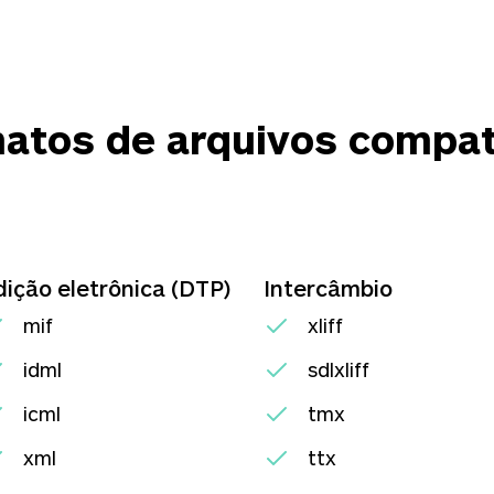
atos de arquivos compat
dição eletrônica (DTP)
Intercâmbio
mif
xliff
idml
sdlxliff
icml
tmx
xml
ttx