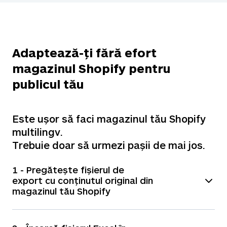
Adaptează-ți fără efort
magazinul Shopify pentru
publicul tău
Este ușor să faci magazinul tău Shopify
multilingv.
Trebuie doar să urmezi pașii de mai jos.
1 - Pregătește fișierul de
export cu conținutul original din
magazinul tău Shopify
• Din secțiunea Administrator, accesează Setări >
Limbi > Exportă