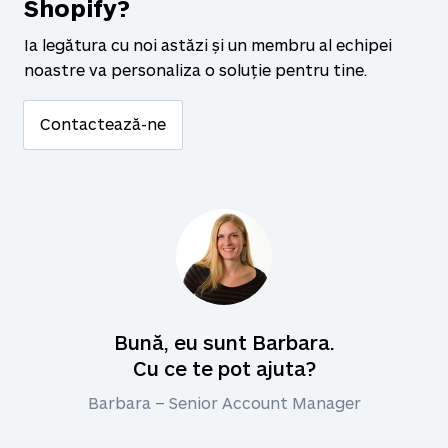
există erori în fișierul CSV, procesul de import se va
Shopify?
opri, iar erorile vor fi detaliate în limba de import cu
Ia legătura cu noi astăzi și un membru al echipei
o pagină de fișier CSV.
• Vei primi un e-mail de confirmare care conține o
noastre va personaliza o soluție pentru tine.
listă cu orice conținut tradus care fie a eșuat, fie a
fost omis în timpul procesului de import.
Contactează-ne
Bună, eu sunt Barbara.
Cu ce te pot ajuta?
Barbara – Senior Account Manager