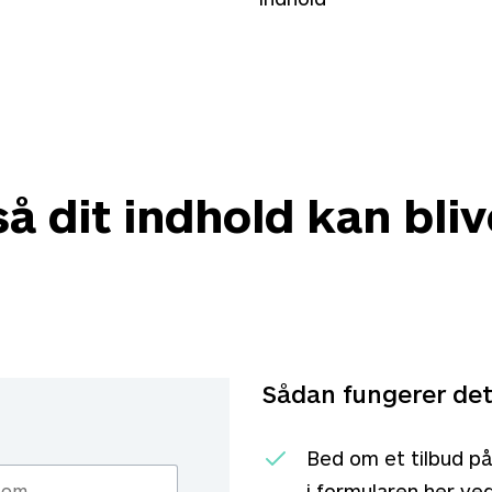
å dit indhold kan bli
Sådan fungerer de
Bed om et tilbud på 
i formularen her ved