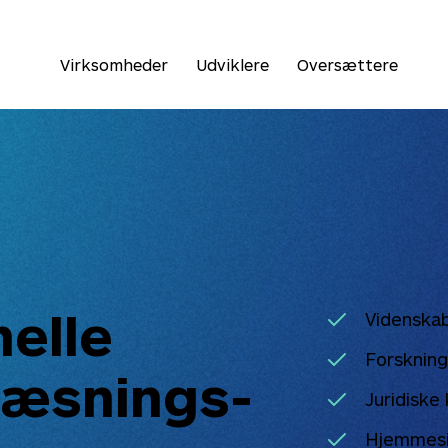
Virksomheder
Udviklere
Oversættere
nelle
Videnskab
Forskning
læsnings-
Juridiske
Hjemmesi