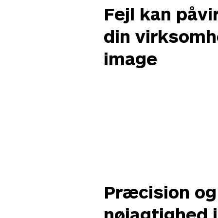
Fejl kan påvi
din virksom
image
Præcision og
nøjagtighed i