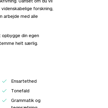
krivning. Uanset om du vil
 videnskabelige forskning,
an arbejde med alle
t opbygge din egen
stemme helt særlig.
Ensartethed
Tonefald
Grammatik og
tegnsætning