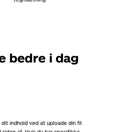
ve bedre i dag
t
dit indhold ved at uploade din fil
 siden af. Hvis du har specifikke