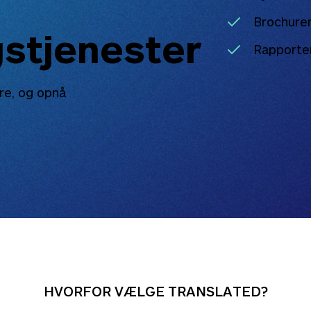
Brochurer
gstjenester
Rapporter
dre, og opnå
HVORFOR VÆLGE TRANSLATED?