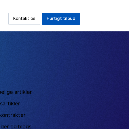
Kontakt os
Hurtigt tilbud
elige artikler
sartikler
 kontrakter
der og blogs