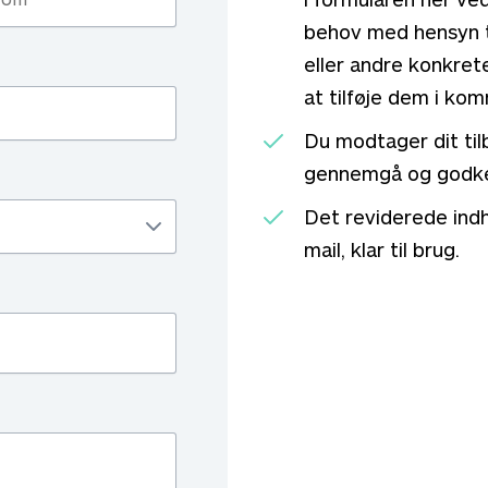
behov med hensyn ti
eller andre konkret
at tilføje dem i ko
Du modtager dit tilb
gennemgå og godke
Det reviderede indhol
mail, klar til brug.