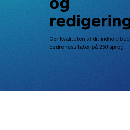
og
redigerin
Gør kvaliteten af dit indhold be
bedre resultater på
250
sprog.