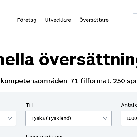
Företag
Utvecklare
Översättare
nella översättnin
kompetensområden.
71
filformat.
250
spr
Till
Antal 
Leveransdatum