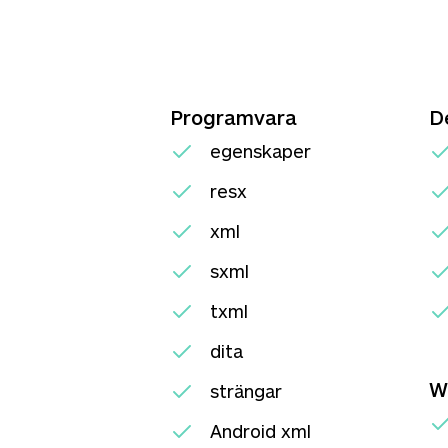
Programvara
D
egenskaper
resx
xml
sxml
txml
dita
W
strängar
Android xml