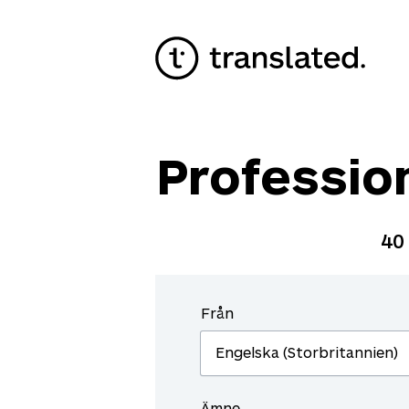
Professio
40
Från
Ämne