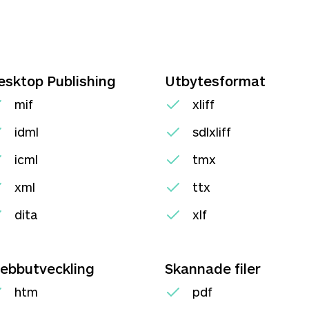
esktop Publishing
Utbytesformat
mif
xliff
idml
sdlxliff
icml
tmx
xml
ttx
dita
xlf
ebbutveckling
Skannade filer
htm
pdf