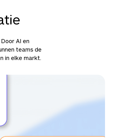
atie
 Door AI en
kunnen teams de
n in elke markt.