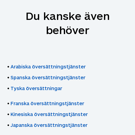
enkelt Word-dokument eller komplexa JSON- och
HTML-filer erbjuder vi omfattande
Du kanske även
översättningslösningar för alla dina behov.
behöver
•
Arabiska översättningstjänster
•
Spanska översättningstjänster
•
Tyska översättningar
•
Franska översättningstjänster
•
Kinesiska översättningstjänster
•
Japanska översättningstjänster