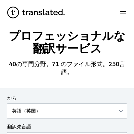
プロフェッショナルな
翻訳サービス
40
の専門分野。
71
のファイル形式。
250
言
語。
から
翻訳先言語