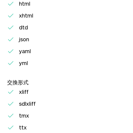
html
xhtml
dtd
json
yaml
yml
交換形式
xliff
sdlxliff
tmx
ttx