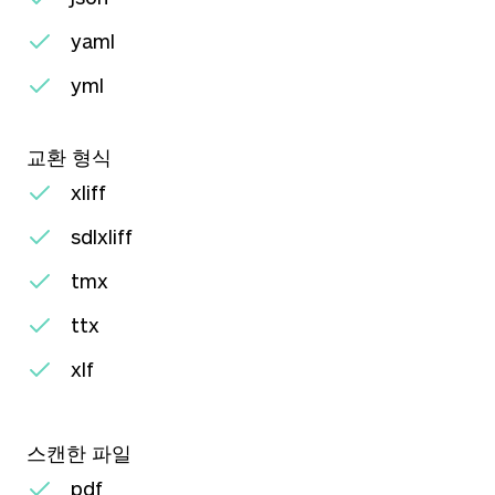
yaml
yml
교환 형식
xliff
sdlxliff
tmx
ttx
xlf
스캔한 파일
pdf