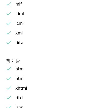
mif
idml
icml
xml
dita
웹 개발
htm
html
xhtml
dtd
json