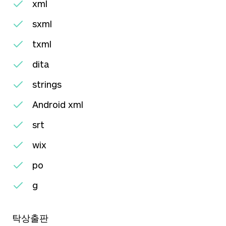
xml
sxml
txml
dita
strings
Android xml
srt
wix
po
g
탁상출판