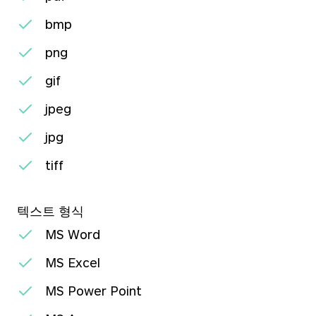
bmp
png
gif
jpeg
jpg
tiff
텍스트 형식
MS Word
MS Excel
MS Power Point