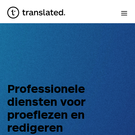
Professionele
diensten voor
proeflezen en
redigeren