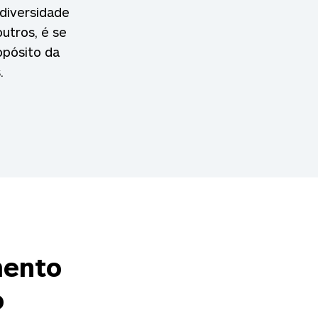
 diversidade
utros, é se
opósito da
.
mento
o