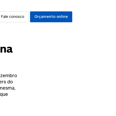
Fale conosco
Orçamento online
 na
dezembro
ers do
 mesma,
 que