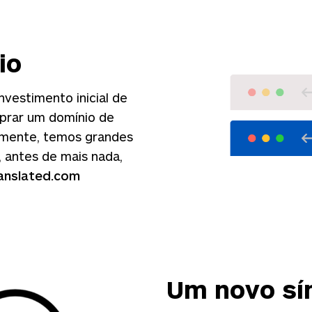
io
nvestimento inicial de
mprar um domínio de
lmente, temos grandes
, antes de mais nada,
anslated.com
Um novo sí