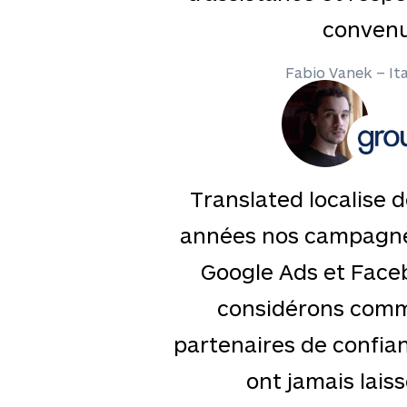
convenu
Fabio Vanek – Ita
Translated localise d
années nos campagne
Google Ads et Face
considérons comm
partenaires de confian
ont jamais lais