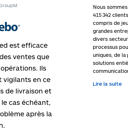
– GroupM
Nous sommes fi
415 342
clients
compris de je
grandes entrep
divers secteu
ed est efficace
processus pou
uniques, de la
 des ventes que
solutions ent
opérations. Ils
communication
 vigilants en ce
Lire la suite
s de livraison et
 le cas échéant,
roblème après la
n.