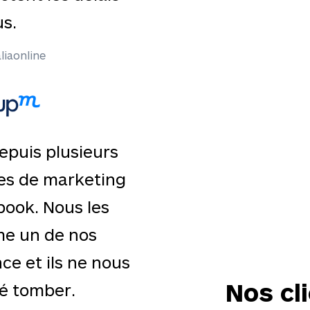
s.
liaonline
epuis plusieurs
s de marketing
book. Nous les
e un de nos
ce et ils ne nous
Nos cl
sé tomber.