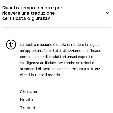
I servizi di traduzione professionale garantiscono
C. Attestato di accuratezza:
forniamo un certificato di
l'accuratezza e forniscono traduzioni certificate
Quanto tempo occorre per
accuratezza firmato a corredo della traduzione,
corredate da un attestato di accuratezza. Le
ricevere una traduzione
garantendone così l'affidabilità e l'accettazione per
traduzioni certificate sono accettate da enti ufficiali,
certificata o giurata?
scopi ufficiali.
tuttavia i requisiti variano in base al Paese. In alcuni
casi, come nell'UE, potrebbero essere necessarie
Le tempistiche di consegna dipendono dalla lunghezza
traduzioni giurate per soddisfare gli standard legali.
e dalla complessità del documento nonché dalla
combinazione linguistica. In genere, occorrono da
La nostra missione è quella di rendere la lingua
pochi giorni a una settimana.
un'opportunità per tutti. Utilizziamo un'efficace
combinazione di traduttori umani esperti e
intelligenza artificiale, per fornire soluzioni e
strumenti di localizzazione su misura a
415.342
clienti in tutto il mondo.
Chi siamo
Novità
Traduci