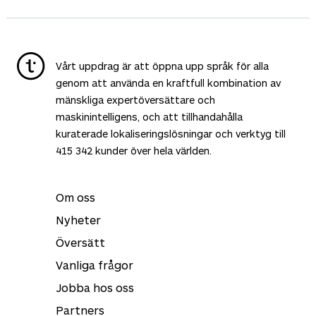
att den är tillförlitlig och kan användas för officiella
om certifierade översättningar kan godtas av officiella
ändamål.
organ varierar kraven från land till land. I vissa fall, t.ex.
Leveranstiden beror på hur långt och komplicerat
inom EU, kan auktoriserade översättningar krävas för
dokumentet är och vilket språkpar det rör sig om.
att uppfylla rättsliga krav.
Vanligtvis tar det allt från några dagar till en vecka.
Vårt uppdrag är att öppna upp språk för alla
genom att använda en kraftfull kombination av
mänskliga expertöversättare och
maskinintelligens, och att tillhandahålla
kuraterade lokaliseringslösningar och verktyg till
415 342
kunder över hela världen.
Om oss
Nyheter
Översätt
Vanliga frågor
Jobba hos oss
Partners